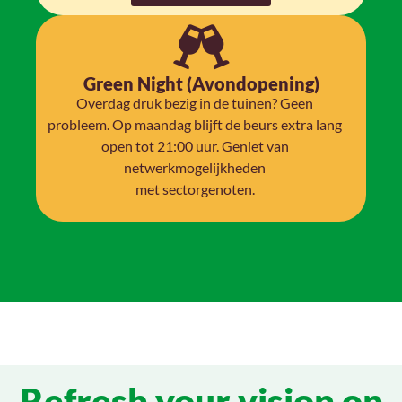
Green Night (Avondopening)
Overdag druk bezig in de tuinen? Geen
probleem. Op maandag blijft de beurs extra lang
open tot 21:00 uur. Geniet van
netwerkmogelijkheden
met sectorgenoten.
Refresh your vision on