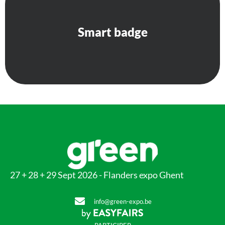
Smart Badge
Smart badge
27 + 28 + 29 Sept 2026 - Flanders expo Ghent
info@green-expo.be