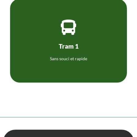
Temps de voyage de De Lijn
Consultez l'horaire via le lien ci-dessous.
à nouveau à notre porte en toute sécurité.
Tram 1
À partir du 1er avril 2023, le Tram 1 vous déposera
Sans souci et rapide
Tram 1