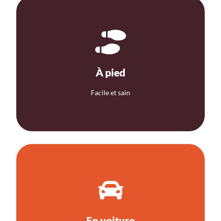
Raymond La Rochelaan jusqu'à Flanders Expo.
empruntez le sentier pédestre/cyclable via le R4 et
Prenez le pont cyclable via la Derbystraat. Ou
À pied
À pied
Facile et sain
Conduite souple
9000 Gand.
l'entrée. L'adresse est la suivante Louis Blériotlaan,
B&C de The Loop. Il se trouve à quelques pas de
En voiture