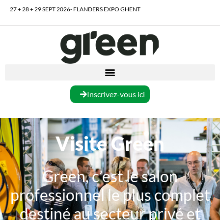
27 + 28 + 29 SEPT 2026- FLANDERS EXPO GHENT
Inscrivez-vous ici
Visite Green
Green, c’est le salon
professionnel le plus complet
destiné au secteur privé et