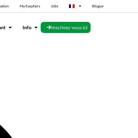
mation
My Easyfairs
Jobs
Blogue
ant
Info
Inscrivez-vous ici