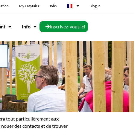
mation
My Easyfairs
Jobs
Blogue
ant
Info
Inscrivez-vous ici
era tout particulièrement
aux
 nouer des contacts et de trouver