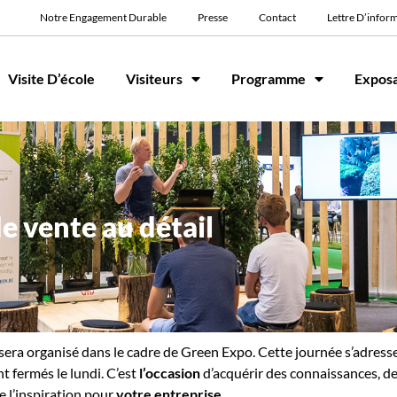
Notre Engagement Durable
Presse
Contact
Lettre D’infor
Visite D’école
Visiteurs
Programme
Expos
 vente au détail
sera organisé dans le cadre de Green Expo. Cette journée s’adress
t fermés le lundi. C’est
l’occasion
d’acquérir des connaissances, de
e l’inspiration pour
votre entreprise.