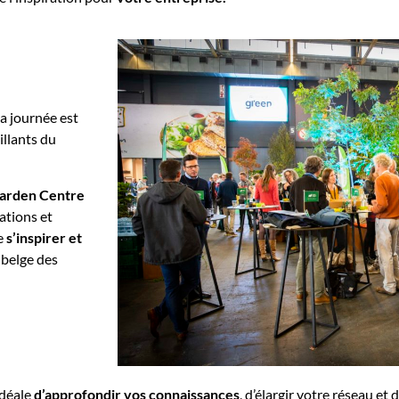
la journée est
illants du
arden Centre
ations et
de
s’inspirer et
 belge des
idéale
d’approfondir vos connaissances
, d’élargir votre réseau et