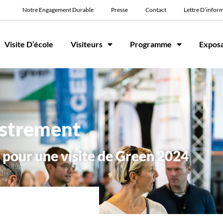
Notre Engagement Durable
Presse
Contact
Lettre D’infor
Visite D’école
Visiteurs
Programme
Expos
istrement
 pour une visite de Green 2024