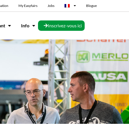
mation
My Easyfairs
Jobs
Blogue
ant
Info
Inscrivez-vous ici