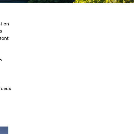
ation
es
 sont
es
s
s deux