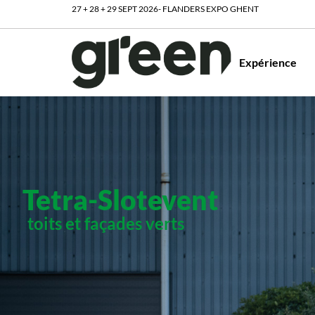
27 + 28 + 29 SEPT 2026- FLANDERS EXPO GHENT
Expérience
Tetra-Slotevent
toits et façades verts