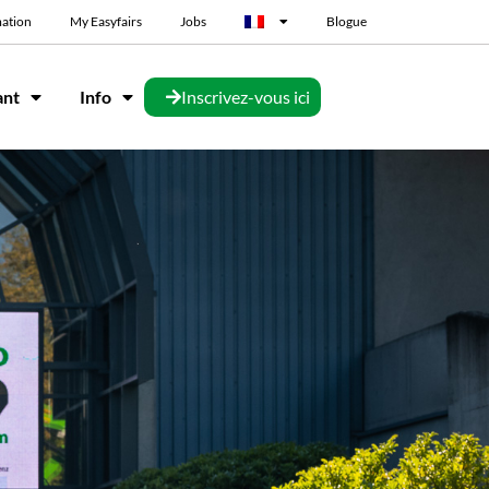
mation
My Easyfairs
Jobs
Blogue
ant
Info
Inscrivez-vous ici