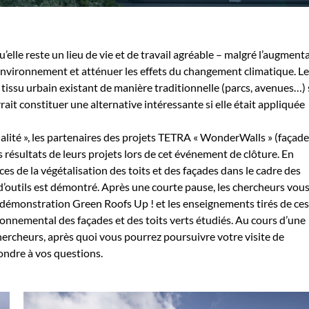
’elle reste un lieu de vie et de travail agréable – malgré l’augment
l’environnement et atténuer les effets du changement climatique. L
 tissu urbain existant de manière traditionnelle (parcs, avenues…)
rrait constituer une alternative intéressante si elle était appliquée
lité », les partenaires des projets TETRA « WonderWalls » (façad
s résultats de leurs projets lors de cet événement de clôture. En
aces de la végétalisation des toits et des façades dans le cadre des
t d’outils est démontré. Après une courte pause, les chercheurs vou
 démonstration Green Roofs Up ! et les enseignements tirés de ce
ronnemental des façades et des toits verts étudiés. Au cours d’une
chercheurs, après quoi vous pourrez poursuivre votre visite de
pondre à vos questions.