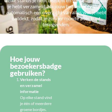
welke stands je hebt bezocht en welke informatie
je hebt verzameld. Na jouw bezoek ontvang je
automatisch een overzicht van alles wat je hebt
ontdekt, zodat je zonder moeite alles kunt
terugvinden.
Hoe jouw
bezoekersbadge
gebruiken?
Verken de stands
en verzamel
informatie
Op elke stand vind
je één of meerdere
groene bordjes.