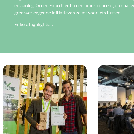
en aanleg. Green Expo biedt u een uniek concept, en daar 
grensverleggende initiatieven zeker voor iets tussen.
Enkele highlights…