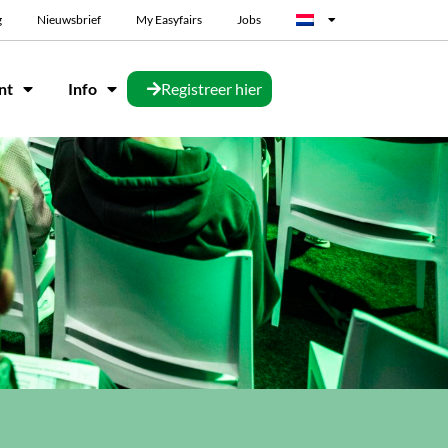
g
Nieuwsbrief
My Easyfairs
Jobs
nt
Info
Registreer hier