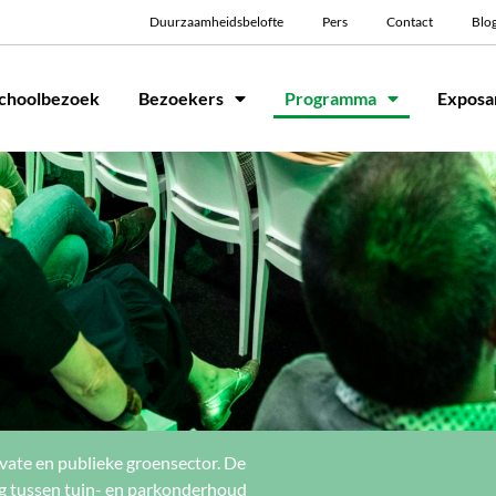
Duurzaamheidsbelofte
Pers
Contact
Blo
choolbezoek
Bezoekers
Programma
Exposa
ivate en publieke groensector. De
ing tussen tuin- en parkonderhoud