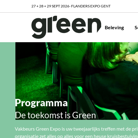
27 + 28 + 29 SEPT 2026- FLANDERS EXPO GENT
Beleving
S
Programma
De toekomst is Green
Vakbeurs Green Expo is uw tweejaarlijks treffen met de pr
organisatie zet alles op alles voor een heuse kruisbestuiv