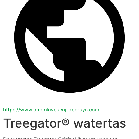
https://www.boomkwekerij-debruyn.com
Treegator® watertas